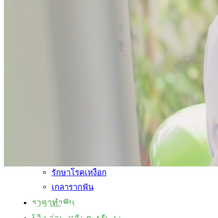
Immediate Implant ถอนฟันและฝังรากทันที
รากฟันเทียมยี่ห้อไหนดี?
ราคารากฟันเทียม (Dental Implant Price
2026)
บริการของเรา
ฟันปลอม
ขูดหินปูน Airflow
ครอบฟัน
สะพานฟัน
ผ่าฟันคุด
ฟอกสีฟัน Zoom
รักษาโรคเหงือก
เกลารากฟัน
ราคาทำฟัน
SMILE AND SHINE
รีวิว ก่อน-หลัง การรักษา