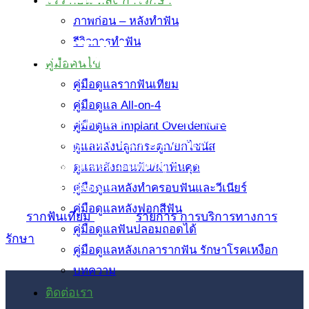
ภาพก่อน – หลังทำฟัน
DENTAL CLINIC
รีวิวการทำฟัน
คู่มือคนไข้
คู่มือดูแลรากฟันเทียม
คู่มือดูแล All-on-4
เราให้บริการทันตกรรม ครบวงจร เพื่อรอยยิ้มที่สมบูรณ์
คู่มือดูแล Implant Overdenture
แบบ ครอบคลุมทันตกรรมทั่วไป ความงาม และเฉพาะทาง
ดูแลหลังปลูกกระดูก/ยกไซนัส
ดูแลทุกขั้นตอนโดยทันตแพทย์ผู้เชี่ยวชาญ ด้วยเครื่องมือที่
ดูแลหลังถอนฟัน/ผ่าฟันคุด
ทันสมัย และปลอดภัย
คู่มือดูแลหลังทำครอบฟันและวีเนียร์
คู่มือดูแลหลังฟอกสีฟัน
รากฟันเทียม
รายการ การบริการทางการ
คู่มือดูแลฟันปลอมถอดได้
รักษา
คู่มือดูแลหลังเกลารากฟัน รักษาโรคเหงือก
บทความ
ติดต่อเรา