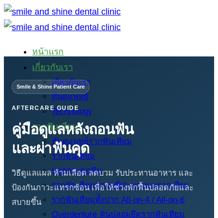
ข้าม
ไป
ยัง
หน้าแรก
เนื้อหา
เกี่ยวกับเรา
เกี่ยวกับเรา
Smile & Shine Patient Care
ทันตแพทย์
AFTERCARE GUIDE
Technology
คู่มือดูแลหลังถอนฟัน
รากฟันเทียม
ทันตแพทย์รากฟันเทียม
และผ่าฟันคุด
รากฟันเทียม
ปลูกกระดูกฟัน
วิธีดูแลแผล ห้ามเลือด ลดบวม รับประทานอาหาร และ
รากฟันเทียมหลายซี่/สะพานบนรากเทียม
ป้องกันภาวะแทรกซ้อน เพื่อให้ช่วงพักฟื้นปลอดภัยและ
รากฟันเทียมทั้งปาก All-on-4 / All-on-6
สบายขึ้น
Overdenture ฟันปลอมยึดรากฟันเทียม