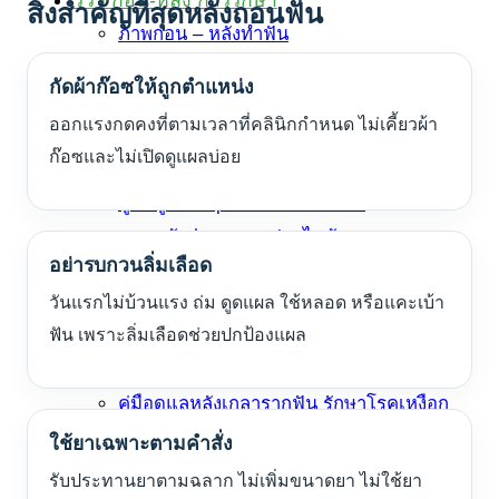
สิ่งสำคัญที่สุดหลังถอนฟัน
ภาพก่อน – หลังทำฟัน
รีวิวการทำฟัน
กัดผ้าก๊อซให้ถูกตำแหน่ง
คู่มือคนไข้
ออกแรงกดคงที่ตามเวลาที่คลินิกกำหนด ไม่เคี้ยวผ้า
คู่มือดูแลรากฟันเทียม
ก๊อซและไม่เปิดดูแผลบ่อย
คู่มือดูแล All-on-4
คู่มือดูแล Implant Overdenture
ดูแลหลังปลูกกระดูก/ยกไซนัส
อย่ารบกวนลิ่มเลือด
ดูแลหลังถอนฟัน/ผ่าฟันคุด
วันแรกไม่บ้วนแรง ถ่ม ดูดแผล ใช้หลอด หรือแคะเบ้า
คู่มือดูแลหลังทำครอบฟันและวีเนียร์
ฟัน เพราะลิ่มเลือดช่วยปกป้องแผล
คู่มือดูแลหลังฟอกสีฟัน
คู่มือดูแลฟันปลอมถอดได้
คู่มือดูแลหลังเกลารากฟัน รักษาโรคเหงือก
บทความ
ใช้ยาเฉพาะตามคำสั่ง
ติดต่อเรา
รับประทานยาตามฉลาก ไม่เพิ่มขนาดยา ไม่ใช้ยา