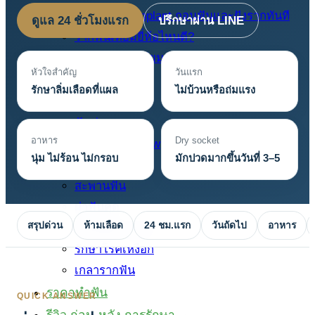
Immediate Implant ถอนฟันและฝังรากทันที
ดูแล 24 ชั่วโมงแรก
ปรึกษาผ่าน LINE
รากฟันเทียมยี่ห้อไหนดี?
ราคารากฟันเทียม (Dental Implant Price
หัวใจสำคัญ
วันแรก
2026)
รักษาลิ่มเลือดที่แผล
ไม่บ้วนหรือถ่มแรง
บริการของเรา
ฟันปลอม
อาหาร
Dry socket
ขูดหินปูน Airflow
นุ่ม ไม่ร้อน ไม่กรอบ
มักปวดมากขึ้นวันที่ 3–5
ครอบฟัน
สะพานฟัน
ผ่าฟันคุด
สรุปด่วน
ห้ามเลือด
24 ชม.แรก
วันถัดไป
อาหาร
ฟอกสีฟัน Zoom
รักษาโรคเหงือก
เกลารากฟัน
ราคาทำฟัน
QUICK ANSWER
รีวิว ก่อน-หลัง การรักษา