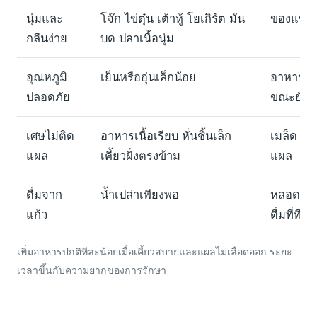
นุ่มและ
โจ๊ก ไข่ตุ๋น เต้าหู้ โยเกิร์ต มัน
ของแข็ง 
กลืนง่าย
บด ปลาเนื้อนุ่ม
อุณหภูมิ
เย็นหรืออุ่นเล็กน้อย
อาหาร/เค
ปลอดภัย
ขณะยังช
เศษไม่ติด
อาหารเนื้อเรียบ หั่นชิ้นเล็ก
เมล็ด ถั่
แผล
เคี้ยวฝั่งตรงข้าม
แผล
ดื่มจาก
น้ำเปล่าเพียงพอ
หลอดดูด 
แก้ว
ดื่มที่ทีม
เพิ่มอาหารปกติทีละน้อยเมื่อเคี้ยวสบายและแผลไม่เลือดออก ระยะ
เวลาขึ้นกับความยากของการรักษา