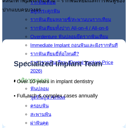
คลินิกทำฟันพระรามสาม – รากฟันเทียมและการฟื้นฟูช่อง
รากฟันเทียม
ปากแบบครบวงจร
ปลูกกระดูกฟัน
รากฟันเทียมหลายซี่/สะพานบนรากเทียม
รากฟันเทียมทั้งปาก All-on-4 / All-on-6
Overdenture ฟันปลอมยึดรากฟันเทียม
Immediate Implant ถอนฟันและฝังรากทันที
รากฟันเทียมยี่ห้อไหนดี?
Specialized Implant Team
ราคารากฟันเทียม (Dental Implant Price
2026)
บริการของเรา
• Over 10 years in implant dentistry
ฟันปลอม
• Full-arch & complex cases annually
ขูดหินปูน Airflow
ครอบฟัน
สะพานฟัน
ผ่าฟันคุด