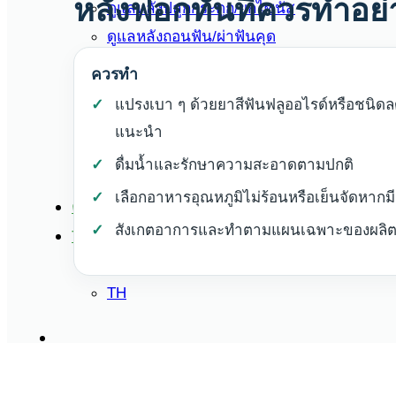
หลังฟอกทันทีควรทำอย่
ดูแลหลังปลูกกระดูก/ยกไซนัส
ดูแลหลังถอนฟัน/ผ่าฟันคุด
คู่มือดูแลหลังทำครอบฟันและวีเนียร์
ควรทำ
คู่มือดูแลหลังฟอกสีฟัน
แปรงเบา ๆ ด้วยยาสีฟันฟลูออไรด์หรือชนิดลด
คู่มือดูแลฟันปลอมถอดได้
แนะนำ
คู่มือดูแลหลังเกลารากฟัน รักษาโรคเหงือก
ดื่มน้ำและรักษาความสะอาดตามปกติ
บทความ
เลือกอาหารอุณหภูมิไม่ร้อนหรือเย็นจัดหากม
ติดต่อเรา
สังเกตอาการและทำตามแผนเฉพาะของผลิตภั
TH
EN
TH