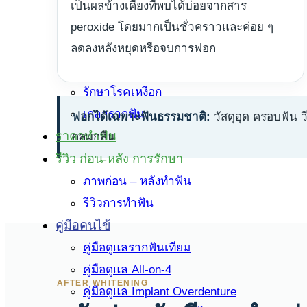
ครอบฟัน
เป็นผลข้างเคียงที่พบได้บ่อยจากสาร
สะพานฟัน
peroxide โดยมากเป็นชั่วคราวและค่อย ๆ
ผ่าฟันคุด
ลดลงหลังหยุดหรือจบการฟอก
ฟอกสีฟัน Zoom
รักษาโรคเหงือก
เกลารากฟัน
ฟอกได้เฉพาะฟันธรรมชาติ:
วัสดุอุด ครอบฟัน 
ราคาทำฟัน
กลมกลืน
รีวิว ก่อน-หลัง การรักษา
ภาพก่อน – หลังทำฟัน
รีวิวการทำฟัน
คู่มือคนไข้
คู่มือดูแลรากฟันเทียม
คู่มือดูแล All-on-4
AFTER WHITENING
คู่มือดูแล Implant Overdenture