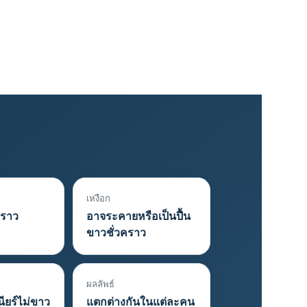
ย
เหงือก
คราว
อาจระคายหรือเป็นปื้น
ขาวชั่วคราว
ผลลัพธ์
นียร์ไม่ขาว
แตกต่างกันในแต่ละคน