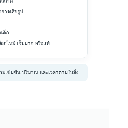
ะใส่ถาด
ดอาจเสียรูป
เด็ก
งือกไหม้ เจ็บมาก หรือแพ้
ามเข้มข้น ปริมาณ และเวลาตามใบสั่ง