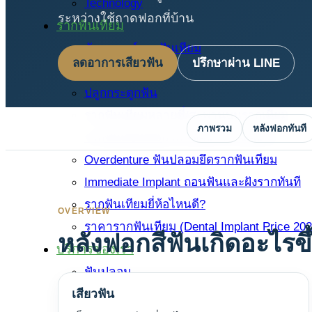
Technology
ระหว่างใช้ถาดฟอกที่บ้าน
รากฟันเทียม
ทันตแพทย์รากฟันเทียม
ลดอาการเสียวฟัน
ปรึกษาผ่าน LINE
รากฟันเทียม
ปลูกกระดูกฟัน
รากฟันเทียมหลายซี่/สะพานบนรากเทียม
ภาพรวม
หลังฟอกทันที
รากฟันเทียมทั้งปาก All-on-4 / All-on-6
Overdenture ฟันปลอมยึดรากฟันเทียม
Immediate Implant ถอนฟันและฝังรากทันที
รากฟันเทียมยี่ห้อไหนดี?
OVERVIEW
ราคารากฟันเทียม (Dental Implant Price 202
หลังฟอกสีฟันเกิดอะไรขึ
บริการของเรา
ฟันปลอม
เสียวฟัน
ขูดหินปูน Airflow